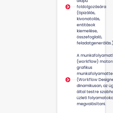
alapú
feldolgozására
(tipizálás,
kivonatolás,
entitások
kiemelése,
összefoglaló,
feladatgenerálás.
A munkafolyamat
(workflow) motorr
grafikus
munkafolyamatte
(Workflow Design
dinamikusan, az üg
által testre szabh
üzleti folyamatok
megvalósítani.