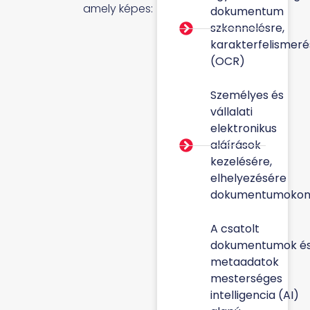
amely képes:
dokumentum
szkennelésre,
karakterfelismeré
(OCR)
Személyes és
vállalati
elektronikus
aláírások
kezelésére,
elhelyezésére
dokumentumokon
A csatolt
dokumentumok é
metaadatok
mesterséges
intelligencia (AI)