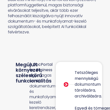
platformfüggetlenül, magas biztonsági
elvárásokat teljesítve, akár több ezer
felhasználót kiszolgálva nyújt innovatív
dokumentum- és munkafolyamat-kezelő
szolgáltatásokat, beépített AI funkciókkal
felvértezve.
Megújult
A
DocPortal
környezet,
for Business
Tetszőleges
széleskörű
egy magas
mennyiségű
funkcionalitás
szintű
dokumentum
dokumentum-
tárolására,
és
archiválására.
munkafolyamat-
kezelő
keretrendszer,
Egyedi és tömege