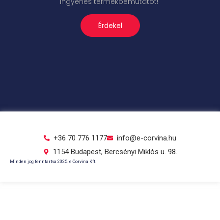
ingyenes termékbemutatót!
Érdekel
+36 70 776 1177
info@e-corvina.hu
1154 Budapest, Bercsényi Miklós u. 98.
Minden jog fenntartva 2025. e-Corvina Kft.