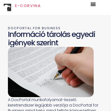
E-CORVINA
DOCPORTAL FOR BUSINESS
Információ tárolás egyedi
igények szerint
A DocPortal munkafolyamat-kezelő
keretrendszer legújabb verziója a DocPortal for
Business mind helyi, mind felhős környezetben,