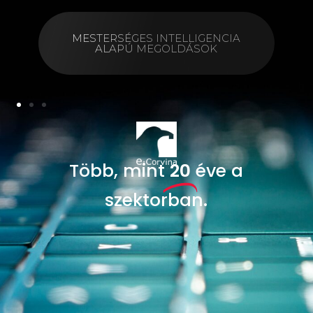
MESTERSÉGES INTELLIGENCIA
ALAPÚ MEGOLDÁSOK
Több, mint
20
éve a
szektorban.